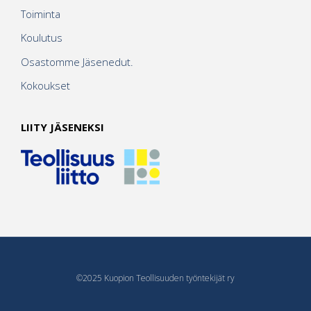
Toiminta
Koulutus
Osastomme Jäsenedut.
Kokoukset
LIITY JÄSENEKSI
©2025 Kuopion Teollisuuden työntekijät ry