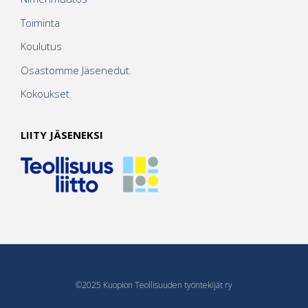
Toiminta
Koulutus
Osastomme Jäsenedut.
Kokoukset
LIITY JÄSENEKSI
©2025 Kuopion Teollisuuden työntekijät ry